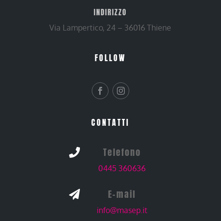
INDIRIZZO
Via Lampertico, 24 – 36016 Thiene
FOLLOW
CONTATTI
Telefono

0445 360636
E-mail

info@masep.it