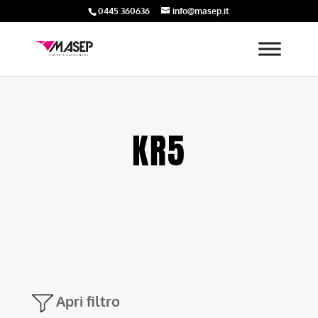
0445 360636
info@masep.it
KR5
Apri filtro