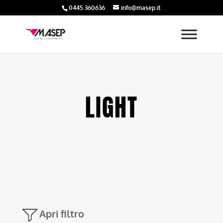
0445 360636
info@masep.it
LIGHT
Apri filtro