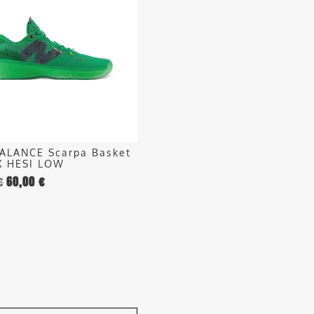
.
o
ALANCE Scarpa Basket
X HESI LOW
€
60,00
€
o