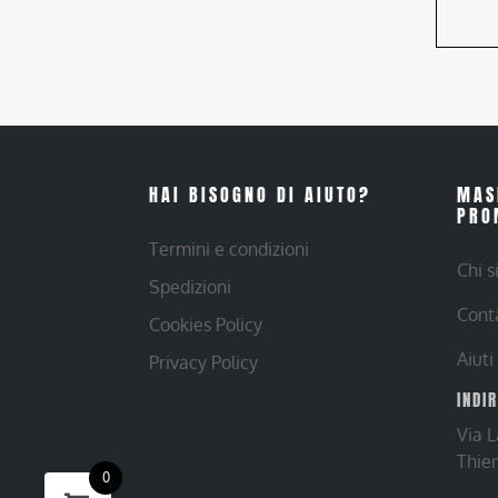
HAI BISOGNO DI AIUTO?
MAS
PRO
Termini e condizioni
Chi 
Spedizioni
Cont
Cookies Policy
Aiuti
Privacy Policy
INDI
Via 
Thie
0