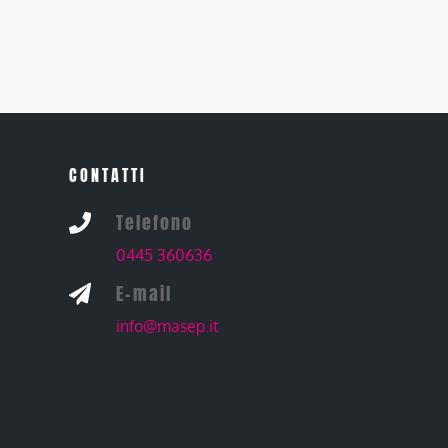
CONTATTI
Telefono

0445 360636
E-mail

info@masep.it