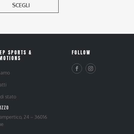
SCEGLI
EP SPORTS &
FOLLOW
MOTIONS
siamo
atti
 di stato
RIZZO
Lampertico, 24 – 36016
ne