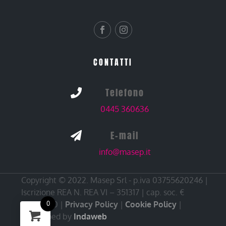
CONTATTI
Telefono

0445 360636
E-mail

info@masep.it
Copyright © 2022. Masep Srl - p.iva 03755620246 |
Iscrizione REA N. REA VI – 351317 | cap. soc. €
10.000,00 |
Privacy Policy
|
Cookie Policy
|
0
Developed by
Indaweb