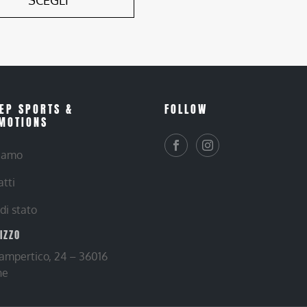
SCEGLI
EP SPORTS &
FOLLOW
MOTIONS
siamo
atti
 di stato
RIZZO
Lampertico, 24 – 36016
ne