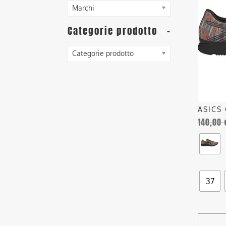
ha
Marchi
più
Categorie prodotto
-
varianti
Le
opzioni
Categorie prodotto
posson
essere
scelte
nella
ASICS
pagina
140,00
del
prodott
37