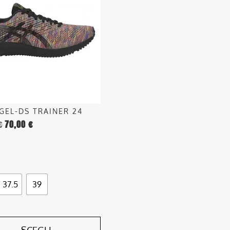
.
o
 GEL-DS TRAINER 24
€
70,00
€
o
37.5
39