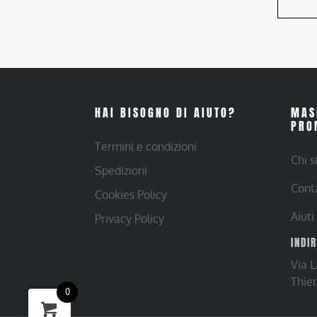
HAI BISOGNO DI AIUTO?
MAS
PRO
Termini e condizioni
Chi 
Spedizioni
Cont
Cookies Policy
Aiuti
Privacy Policy
INDI
Via 
Thie
0