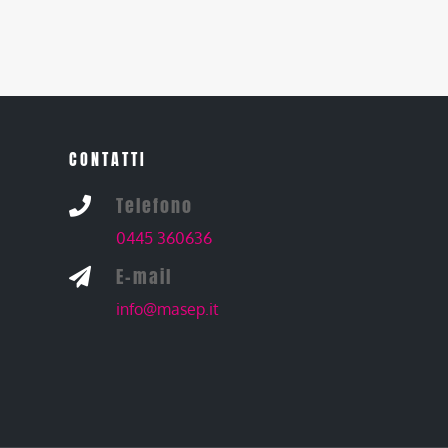
CONTATTI
Telefono

0445 360636
E-mail

info@masep.it