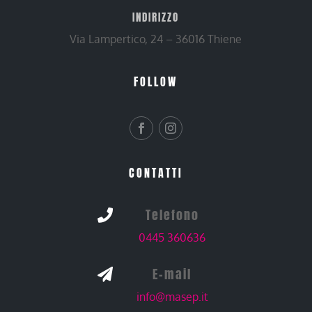
INDIRIZZO
Via Lampertico, 24 – 36016 Thiene
FOLLOW
CONTATTI
Telefono

0445 360636
E-mail

info@masep.it