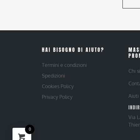
HAI BISOGNO DI AIUTO?
MAS
PRO
Termini e condizioni
Chi 
Spedizioni
Cont
Cookies Policy
Aiuti
Privacy Policy
INDI
Via 
Thie
0