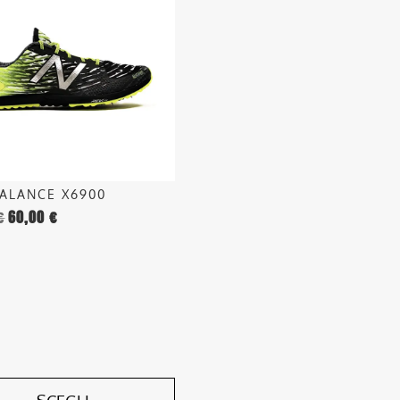
.
o
ALANCE X6900
€
60,00
€
o