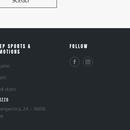
SCEGLI
EP SPORTS &
FOLLOW
MOTIONS
siamo
atti
 di stato
RIZZO
Lampertico, 24 – 36016
ne