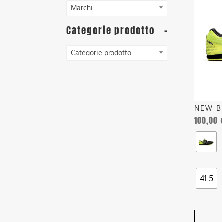
ha
Marchi
più
Categorie prodotto
-
varianti
Le
opzioni
Categorie prodotto
posson
essere
scelte
nella
NEW B
pagina
100,00
del
prodott
41.5