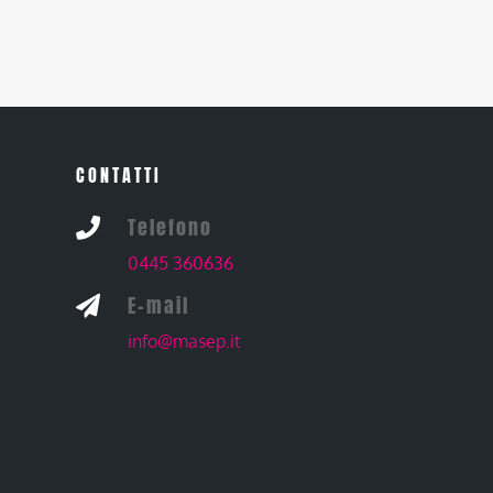
CONTATTI
Telefono

0445 360636
E-mail

info@masep.it