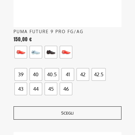
pagina
del
prodotto
PUMA FUTURE 9 PRO FG/AG
150,00
€
39
40
40.5
41
42
42.5
43
44
45
46
SCEGLI