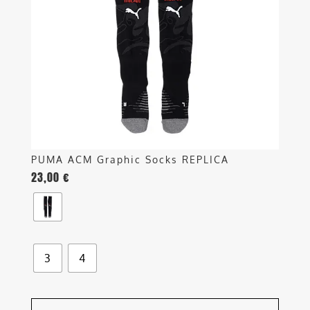
opzioni
possono
essere
scelte
nella
pagina
del
prodotto
PUMA ACM Graphic Socks REPLICA
23,00
€
3
4