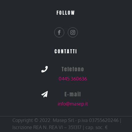
FOLLOW
CONTATTI
Telefono

0445 360636
E-mail

info@masep.it
Copyright © 2022. Masep Srl - p.iva 03755620246 |
Iscrizione REA N. REA VI – 351317 | cap. soc. €