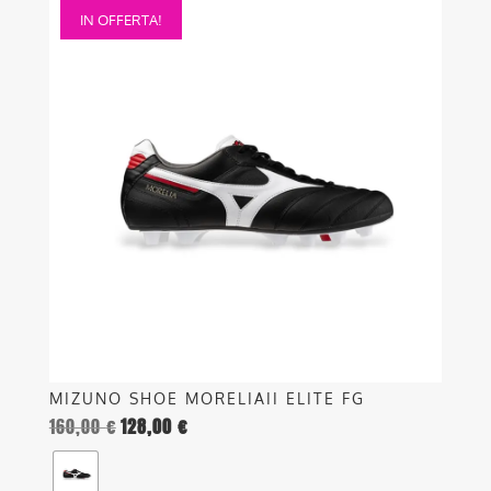
Questo
IN OFFERTA!
prodotto
ha
più
varianti.
Le
opzioni
possono
essere
scelte
nella
pagina
del
prodotto
MIZUNO SHOE MORELIAII ELITE FG
160,00
€
128,00
€