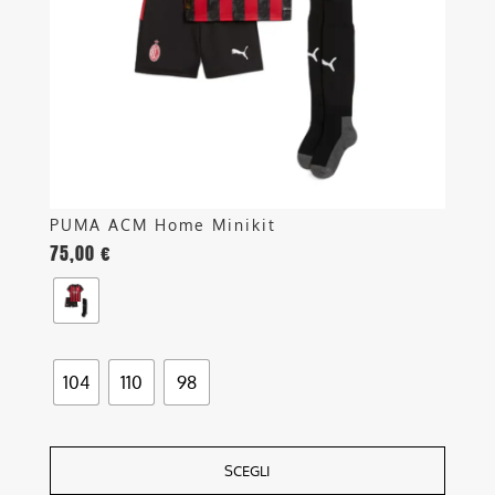
possono
essere
scelte
nella
pagina
del
prodotto
PUMA ACM Home Minikit
75,00
€
104
110
98
SCEGLI