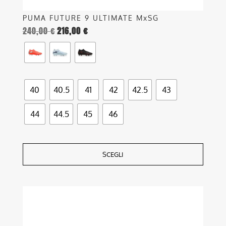
PUMA FUTURE 9 ULTIMATE MxSG
240,00
€
216,00
€
40
40.5
41
42
42.5
43
44
44.5
45
46
SCEGLI
Questo
prodotto
ha