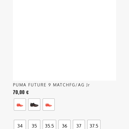
più
varianti.
Le
opzioni
possono
essere
scelte
nella
pagina
del
prodotto
PUMA FUTURE 9 MATCHFG/AG Jr
70,00
€
34
35
35.5
36
37
37.5