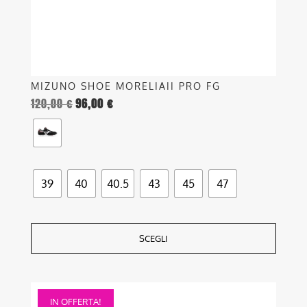
nella
pagina
del
prodotto
MIZUNO SHOE MORELIAII PRO FG
120,00
€
96,00
€
39
40
40.5
43
45
47
SCEGLI
Questo
IN OFFERTA!
prodotto