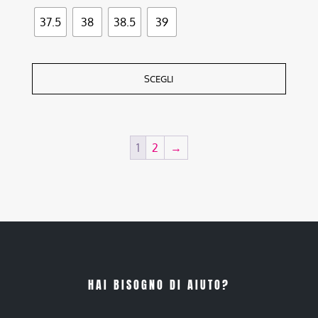
37.5
38
38.5
39
SCEGLI
1
2
→
HAI BISOGNO DI AIUTO?