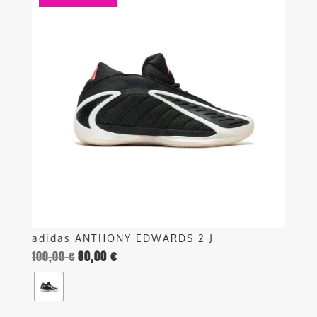
ha
più
varianti.
Le
opzioni
possono
essere
scelte
nella
pagina
del
prodotto
adidas ANTHONY EDWARDS 2 J
100,00
€
80,00
€