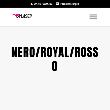
0445 360636
info@masep.it
NERO/ROYAL/ROSS
O