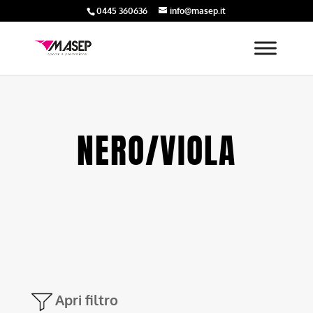
0445 360636
info@masep.it
NERO/VIOLA
Apri filtro