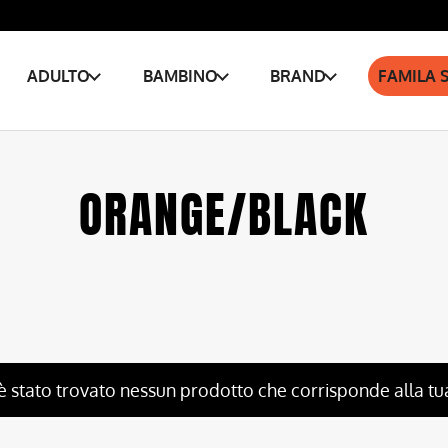
ADULTO
BAMBINO
BRAND
FAMILA 
ORANGE/BLACK
è stato trovato nessun prodotto che corrisponde alla tu