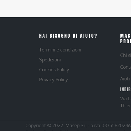
HAI BISOGNO DI AIUTO?
MAS
PRO
Termini e condizioni
Chi 
Spedizioni
Cont
Cookies Policy
Aiuti
Privacy Policy
INDI
Via 
Thie
Copyright © 2022. Masep Srl - p.iva 03755620246 |