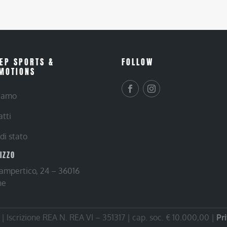
EP SPORTS &
FOLLOW
MOTIONS
siamo
atti
 di stato
RIZZO
Lampertico, 24 – 36016
ne
 Iscrizione REA N. REA VI – 351317 | cap. soc. € 10.000,00 |
Pr