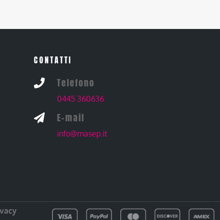
CONTATTI
Telefono

0445 360636
E-mail

info@masep.it
ivacy