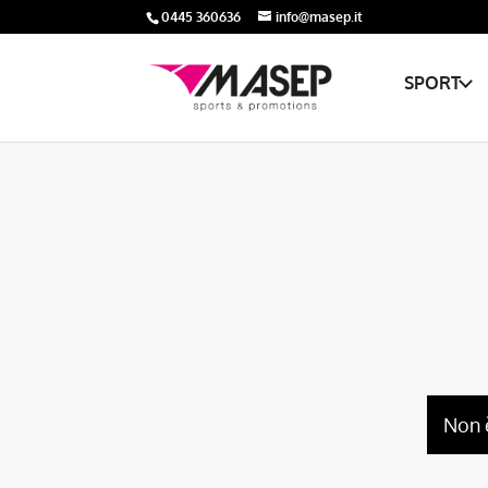
0445 360636
info@masep.it
SPORT
Non 