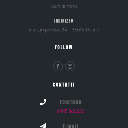
Aiuti di stato
INDIRIZZO
Via Lampertico, 24 – 36016 Thiene
FOLLOW
CONTATTI
Telefono

0445 360636
E-mail
