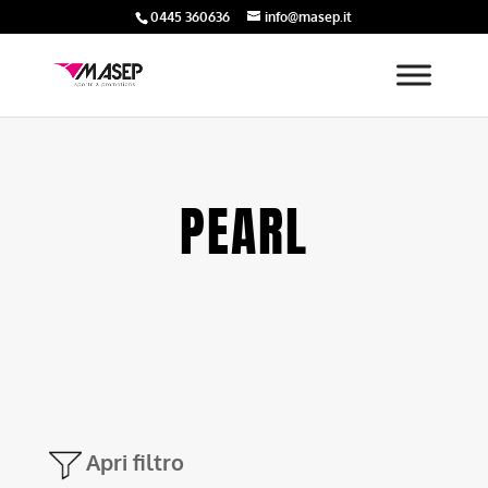
0445 360636
info@masep.it
PEARL
Apri filtro