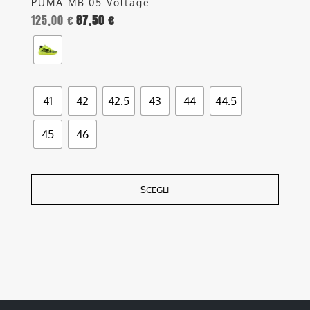
PUMA MB.05 Voltage
125,00
€
87,50
€
41
42
42.5
43
44
44.5
45
46
SCEGLI