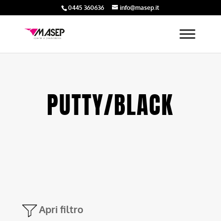
0445 360636
info@masep.it
PUTTY/BLACK
Apri filtro