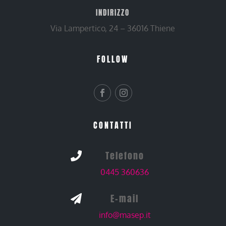
INDIRIZZO
Via Lampertico, 24 – 36016 Thiene
FOLLOW
CONTATTI
Telefono

0445 360636
E-mail

info@masep.it