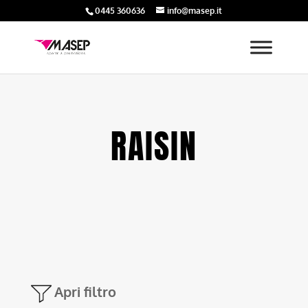
0445 360636
info@masep.it
RAISIN
Apri filtro