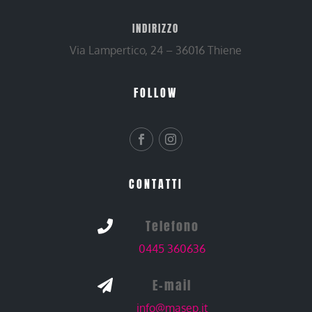
INDIRIZZO
Via Lampertico, 24 – 36016 Thiene
FOLLOW
CONTATTI
Telefono

0445 360636
E-mail

info@masep.it