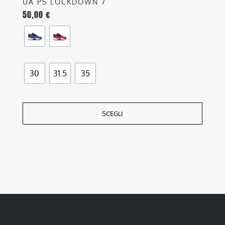
UA PS LOCKDOWN 7
50,00
€
30
31.5
35
SCEGLI