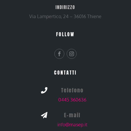
INDIRIZZO
Via Lampertico, 24 – 36016 Thiene
FOLLOW
CONTATTI
Telefono

0445 360636
E-mail

info@masep.it