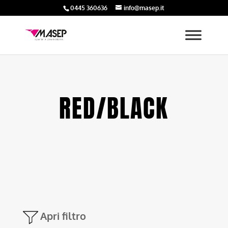
0445 360636
info@masep.it
RED/BLACK
Apri filtro