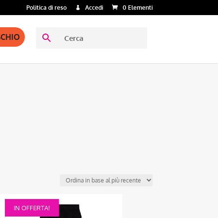
Politica di reso
Accedi
0 Elementi
SCHIO
Questo
IN OFFERTA!
prodotto