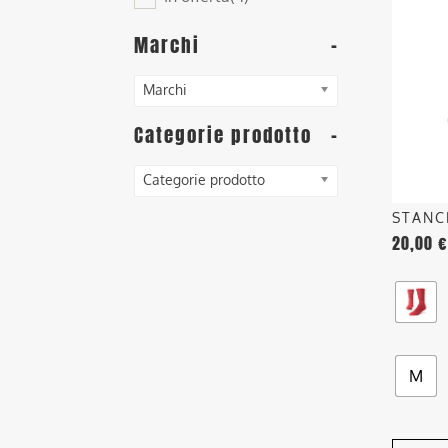
ha
più
Marchi
-
varianti
Le
Marchi
opzioni
posson
Categorie prodotto
-
essere
scelte
Categorie prodotto
nella
STANC
pagina
20,00
€
del
prodott
M