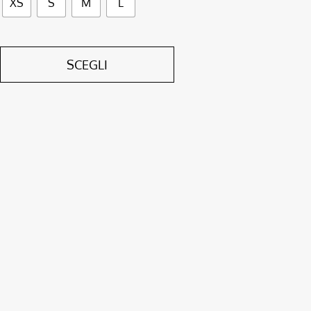
XS
S
M
L
SCEGLI