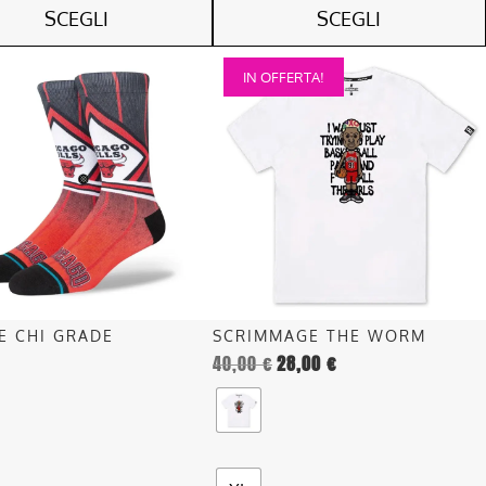
SCEGLI
SCEGLI
Questo
IN OFFERTA!
o
prodotto
ha
più
.
varianti.
Le
opzioni
o
possono
essere
scelte
nella
E CHI GRADE
SCRIMMAGE THE WORM
pagina
40,00
€
28,00
€
del
o
prodotto