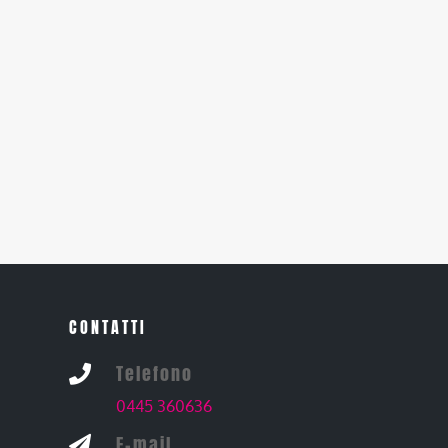
CONTATTI
Telefono

0445 360636
E-mail
