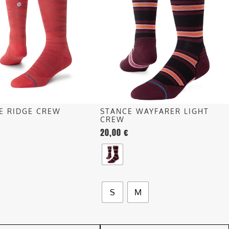
ha
più
più
recente
.
varianti.
Le
opzioni
o
possono
essere
scelte
nella
E RIDGE CREW
STANCE WAYFARER LIGHT
pagina
CREW
del
20,00
€
o
prodotto
S
M