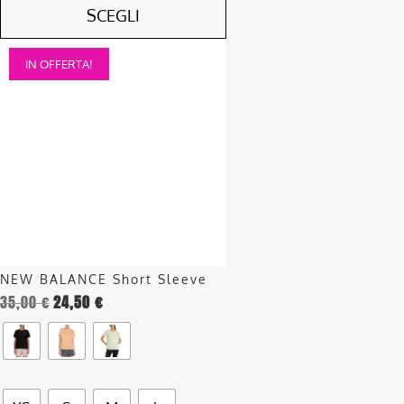
SCEGLI
Questo
IN OFFERTA!
prodotto
ha
più
varianti.
Le
opzioni
possono
essere
scelte
nella
NEW BALANCE Short Sleeve
pagina
35,00
€
24,50
€
del
prodotto