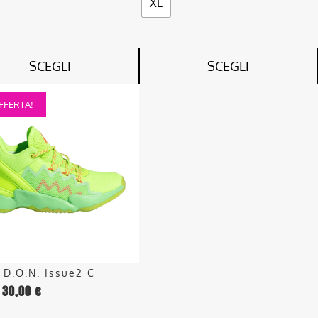
XL
SCEGLI
SCEGLI
FFERTA!
o
.
o
 D.O.N. Issue2 C
30,00
€
o