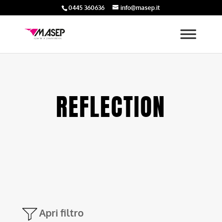
0445 360636
info@masep.it
REFLECTION
Apri filtro