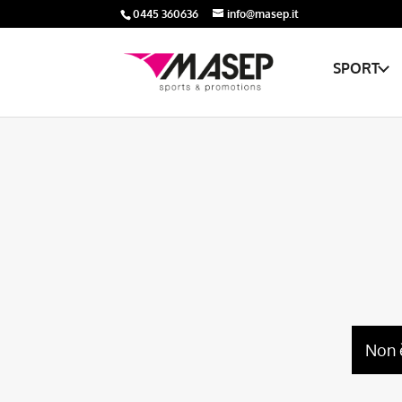
0445 360636
info@masep.it
SPORT
Non 