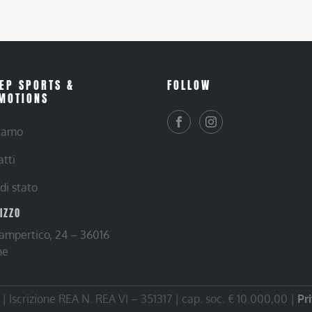
EP SPORTS &
FOLLOW
MOTIONS
siamo
atti
 di stato
RIZZO
Lampertico, 24 – 36016
ne
 Iscrizione REA N. REA VI – 351317 | cap. soc. € 10.000,00 |
Pr