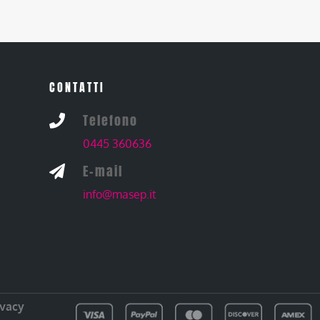
CONTATTI
Telefono

0445 360636
E-mail

info@masep.it
ivacy