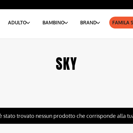
ADULTO
BAMBINO
BRAND
FAMILA 
SKY
è stato trovato nessun prodotto che corrisponde alla tu