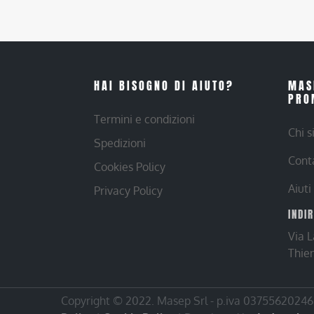
HAI BISOGNO DI AIUTO?
MAS
PRO
Termini e condizioni
Chi 
Spedizioni
Cont
Cookies Policy
Aiuti
Privacy Policy
INDI
Via 
Thie
Copyright © 2022. Masep Srl - p.iva 03755620246 |