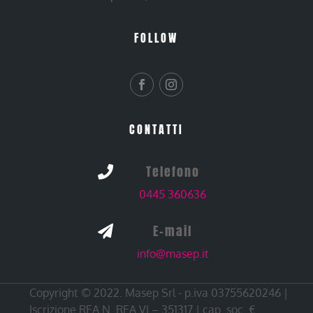
FOLLOW
CONTATTI
Telefono

0445 360636
E-mail

info@masep.it
Copyright © 2022. Masep Srl - p.iva 03755620246 |
Iscrizione REA N. REA VI – 351317 | cap. soc. €