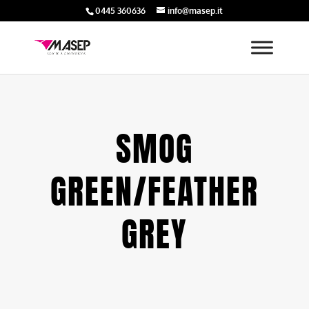
0445 360636
info@masep.it
SMOG
GREEN/FEATHER
GREY