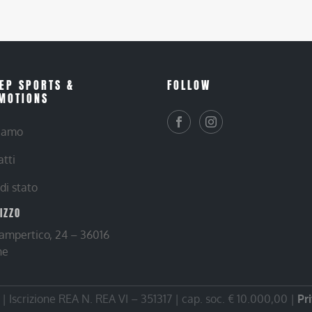
EP SPORTS &
FOLLOW
MOTIONS
siamo
atti
 di stato
RIZZO
Lampertico, 24 – 36016
ne
 Iscrizione REA N. REA VI – 351317 | cap. soc. € 10.000,00 |
Pr