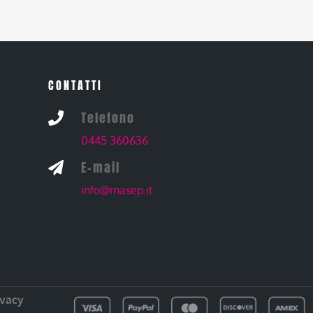
CONTATTI
Telefono

0445 360636
E-mail

info@masep.it
ivacy