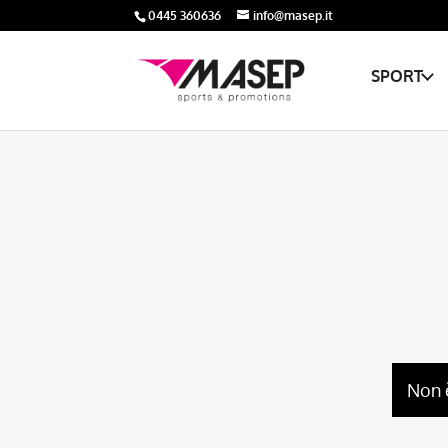
0445 360636
info@masep.it
SPORT
Non 