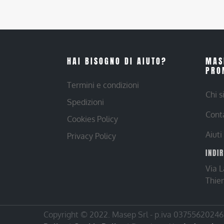
HAI BISOGNO DI AIUTO?
MAS
PRO
Termini e condizioni
Chi 
Spedizioni
Cont
Cookies Policy
Aiuti
Privacy Policy
INDI
Via 
Thie
Copyright © 2022. Masep Srl - p.iva 03755620246 |