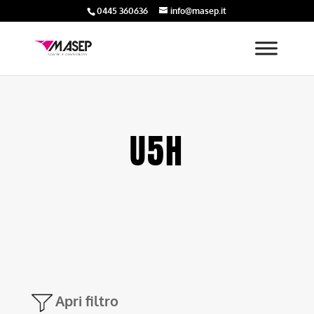
0445 360636
info@masep.it
U5H
Apri filtro