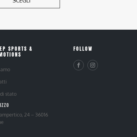
SCEGLI
EP SPORTS &
FOLLOW
MOTIONS
siamo
atti
 di stato
RIZZO
Lampertico, 24 – 36016
ne