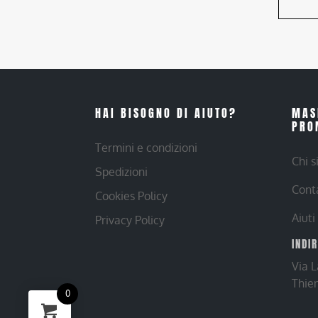
HAI BISOGNO DI AIUTO?
MAS
PRO
Termini e condizioni
Chi 
Spedizioni
Cont
Cookies Policy
Aiuti
Privacy Policy
INDI
Via 
Thie
0