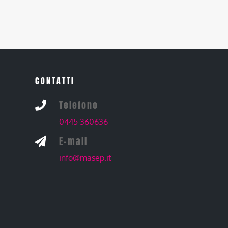
CONTATTI
Telefono

0445 360636
E-mail

info@masep.it