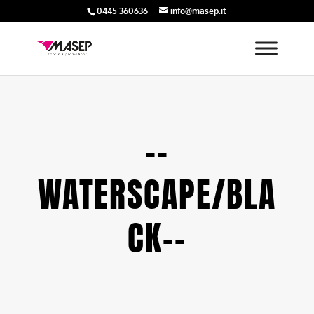
0445 360636
info@masep.it
--
WATERSCAPE/BLA
CK--