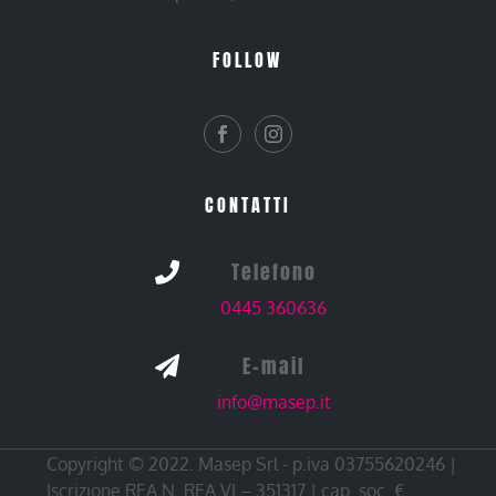
FOLLOW
CONTATTI
Telefono

0445 360636
E-mail

info@masep.it
Copyright © 2022. Masep Srl - p.iva 03755620246 |
Iscrizione REA N. REA VI – 351317 | cap. soc. €