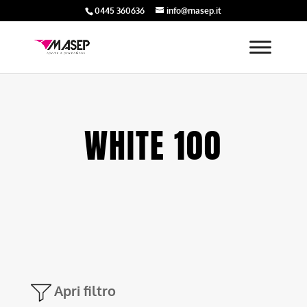
0445 360636
info@masep.it
WHITE 100
Apri filtro