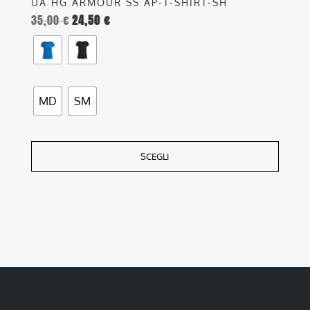
UA HG ARMOUR SS AP-T-SHIRT-SH
35,00
€
24,50
€
MD
SM
SCEGLI