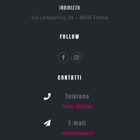
INDIRIZZO
Via Lampertico, 24 – 36016 Thiene
FOLLOW
CONTATTI
Telefono

0445 360636
E-mail

info@masep.it