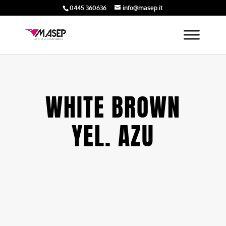
0445 360636
info@masep.it
WHITE BROWN
YEL. AZU