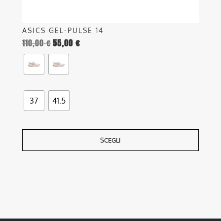
prodotto
ASICS GEL-PULSE 14
110,00
€
55,00
€
37
41.5
SCEGLI