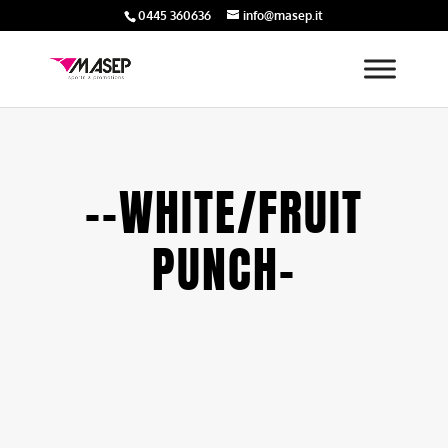
0445 360636
info@masep.it
--WHITE/FRUIT
PUNCH-