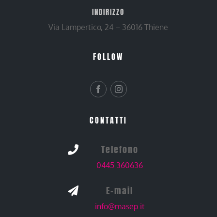
INDIRIZZO
Via Lampertico, 24 – 36016 Thiene
FOLLOW
CONTATTI
Telefono

0445 360636
E-mail

info@masep.it