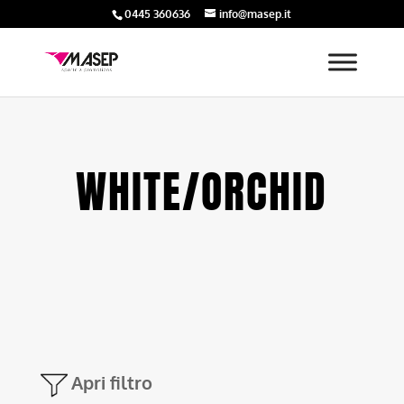
0445 360636
info@masep.it
WHITE/ORCHID
Apri filtro