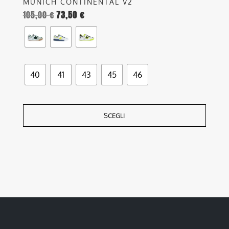
MUNICH CONTINENTAL V2
105,00
€
73,50
€
40
41
43
45
46
SCEGLI