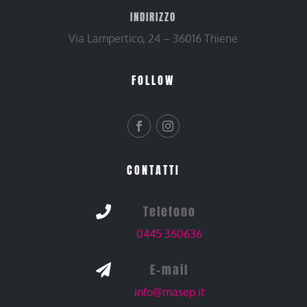
INDIRIZZO
Via Lampertico, 24 – 36016 Thiene
FOLLOW
CONTATTI
Telefono

0445 360636
E-mail

info@masep.it