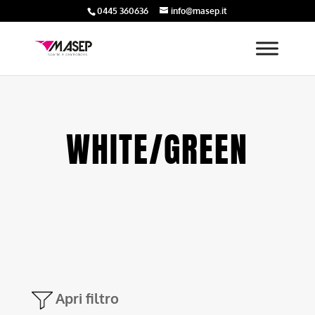
0445 360636
info@masep.it
WHITE/GREEN
Apri filtro