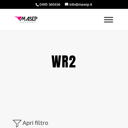
0445 360636
info@masep.it
WR2
Apri filtro