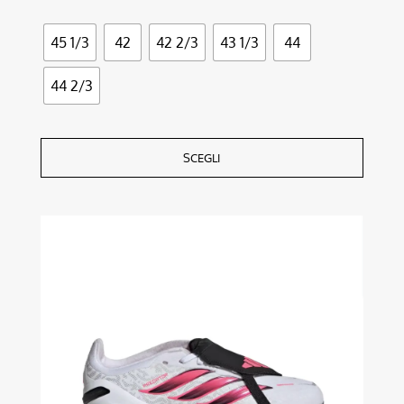
45 1/3
42
42 2/3
43 1/3
44
44 2/3
SCEGLI
Questo
prodotto
ha
più
varianti.
Le
opzioni
possono
essere