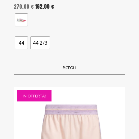
270,00
€
162,00
€
44
44 2/3
SCEGLI
Questo
IN OFFERTA!
prodotto
ha
più
varianti.
Le
opzioni