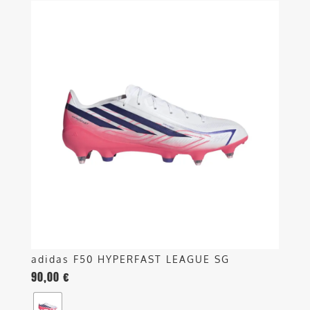
Questo
prodotto
ha
più
varianti.
Le
opzioni
possono
essere
scelte
nella
pagina
del
prodotto
adidas F50 HYPERFAST LEAGUE SG
90,00
€