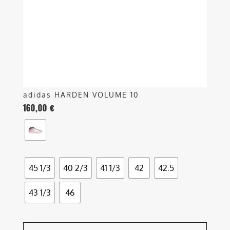
essere
scelte
nella
pagina
del
prodotto
adidas HARDEN VOLUME 10
160,00
€
45 1/3
40 2/3
41 1/3
42
42.5
43 1/3
46