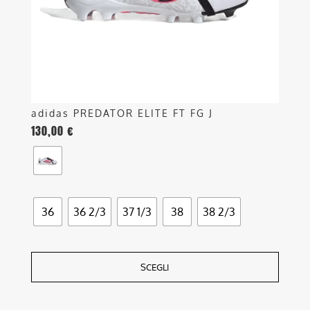
scelte
nella
pagina
del
prodotto
adidas PREDATOR ELITE FT FG J
130,00
€
36
36 2/3
37 1/3
38
38 2/3
SCEGLI