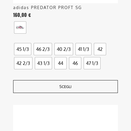
adidas PREDATOR PROFT SG
160,00
€
45 1/3
46 2/3
40 2/3
41 1/3
42
42 2/3
43 1/3
44
46
47 1/3
SCEGLI
Questo
prodotto
ha
più