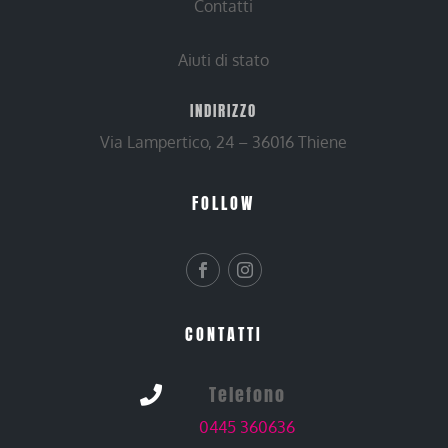
Contatti
Aiuti di stato
INDIRIZZO
Via Lampertico, 24 – 36016 Thiene
FOLLOW
CONTATTI
Telefono

0445 360636