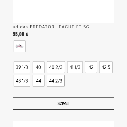
del
prodotto
adidas PREDATOR LEAGUE FT SG
95,00
€
39 1/3
40
40 2/3
41 1/3
42
42.5
43 1/3
44
44 2/3
SCEGLI
Questo