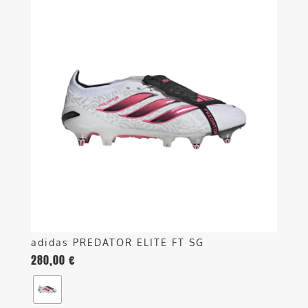
prodotto
ha
più
varianti.
Le
opzioni
possono
essere
scelte
nella
pagina
del
prodotto
adidas PREDATOR ELITE FT SG
280,00
€