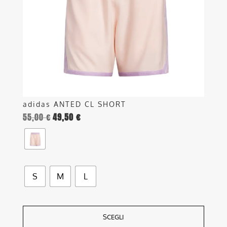
possono
essere
scelte
nella
pagina
del
prodotto
adidas ANTED CL SHORT
55,00
€
49,50
€
S
M
L
SCEGLI