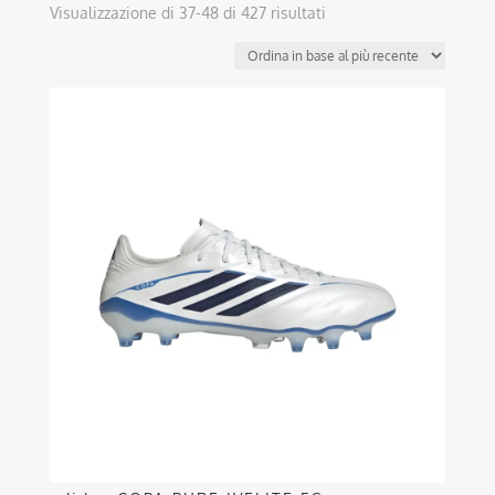
Ordina
Visualizzazione di 37-48 di 427 risultati
in
base
al
Questo
più
prodotto
recente
ha
più
varianti.
Le
opzioni
possono
essere
scelte
nella
pagina
del
prodotto