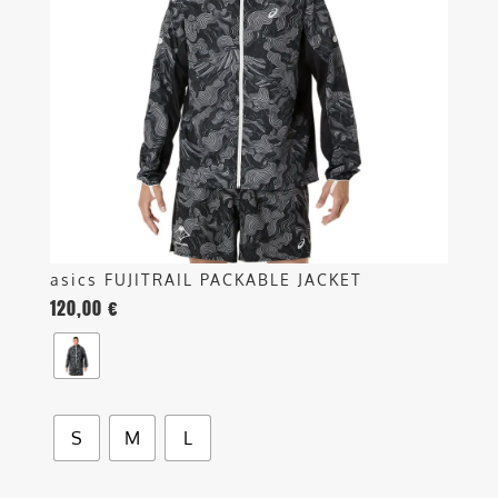
Le
opzioni
possono
essere
scelte
nella
pagina
del
prodotto
asics FUJITRAIL PACKABLE JACKET
120,00
€
S
M
L