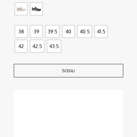
38
39
39.5
40
40.5
41.5
42
42.5
43.5
SCEGLI
Questo
prodotto
ha
più
varianti.
Le