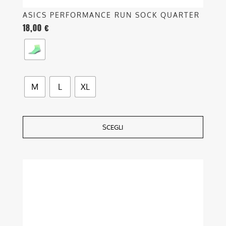
ASICS PERFORMANCE RUN SOCK QUARTER
18,00
€
M
L
XL
SCEGLI
Questo
prodotto
ha
più
varianti.
Le