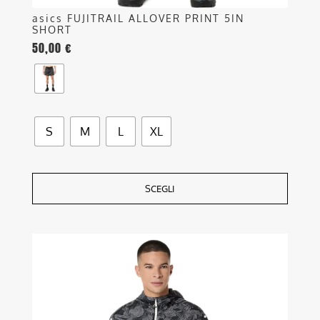
asics FUJITRAIL ALLOVER PRINT 5IN
SHORT
50,00
€
S
M
L
XL
SCEGLI
Questo
prodotto
ha
più
varianti.