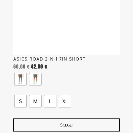
possono
essere
scelte
nella
pagina
del
prodotto
ASICS ROAD 2-N-1 7IN SHORT
60,00
€
42,00
€
S
M
L
XL
SCEGLI