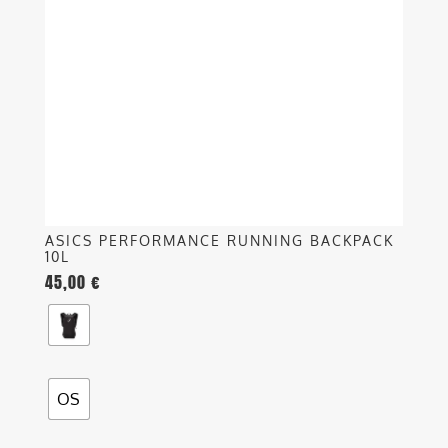
opzioni
possono
essere
scelte
nella
pagina
del
prodotto
ASICS PERFORMANCE RUNNING BACKPACK
10L
45,00
€
OS