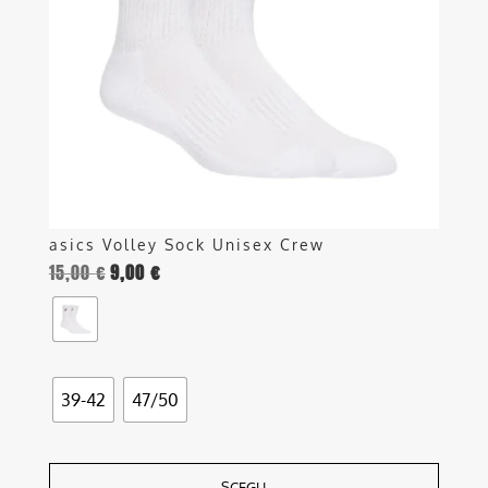
opzioni
possono
essere
scelte
nella
pagina
del
prodotto
asics Volley Sock Unisex Crew
15,00
€
9,00
€
39-42
47/50
SCEGLI