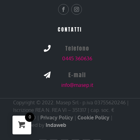
CONTATTI
Telefono

0445 360636
E-mail

info@masep.it
Copyright © 2022. Masep Srl - p.iva 03755620246 |
Iscrizione REA N. REA VI – 351317 | cap. soc. €
10.000,00 |
Privacy Policy
|
Cookie Policy
|
0
Developed by
Indaweb