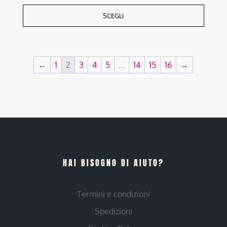
SCEGLI
←
1
2
3
4
5
…
14
15
16
→
HAI BISOGNO DI AIUTO?
Termini e condizioni
Spedizioni