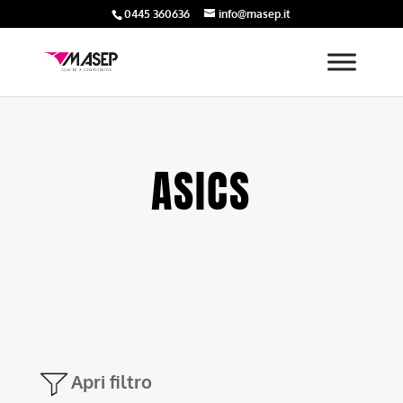
0445 360636
info@masep.it
ASICS
Apri filtro