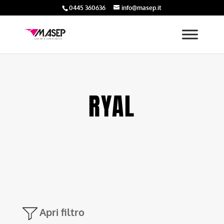
0445 360636
info@masep.it
RYAL
Apri filtro