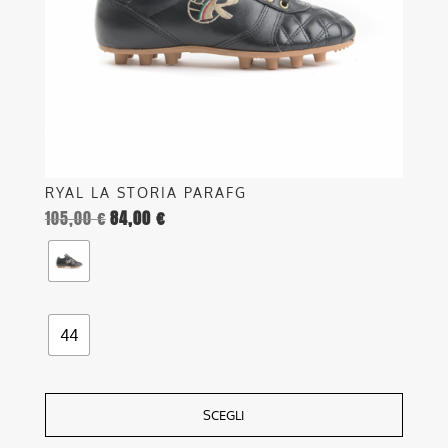
essere
scelte
nella
pagina
del
prodotto
RYAL LA STORIA PARAFG
105,00
€
84,00
€
44
SCEGLI