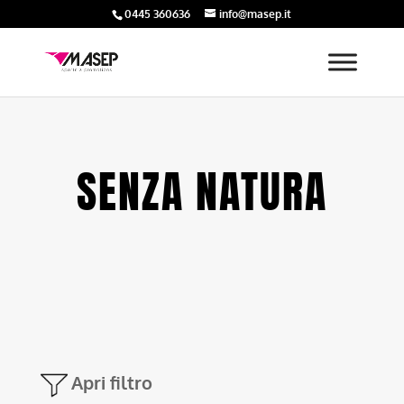
0445 360636
info@masep.it
SENZA NATURA
Apri filtro