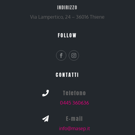
INDIRIZZO
Via Lampertico, 24 – 36016 Thiene
FOLLOW
CONTATTI
Telefono

0445 360636
E-mail

info@masep.it