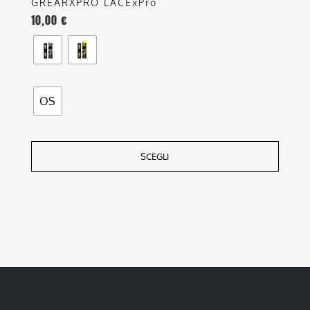
GREARXPRO LACExPro
10,00
€
OS
SCEGLI