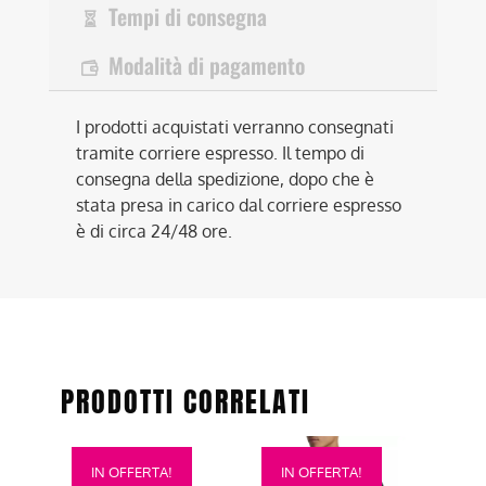
Tempi di consegna
Modalità di pagamento
I prodotti acquistati verranno consegnati
tramite corriere espresso. Il tempo di
consegna della spedizione, dopo che è
stata presa in carico dal corriere espresso
è di circa 24/48 ore.
PRODOTTI CORRELATI
Questo
Questo
IN OFFERTA!
IN OFFERTA!
prodotto
prodotto