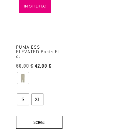
IN OFFERTA!
prodotto
ha
più
varianti.
Le
opzioni
PUMA ESS
ELEVATED Pants FL
possono
cl
essere
60,00
€
42,00
€
scelte
nella
pagina
del
prodotto
S
XL
SCEGLI