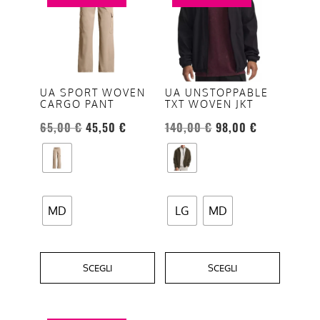
ha
ha
più
più
varianti.
varianti.
Le
Le
opzioni
opzioni
UA SPORT WOVEN
UA UNSTOPPABLE
CARGO PANT
TXT WOVEN JKT
possono
possono
essere
essere
65,00
€
45,50
€
140,00
€
98,00
€
scelte
scelte
nella
nella
pagina
pagina
del
del
MD
LG
MD
prodotto
prodotto
SCEGLI
SCEGLI
Questo