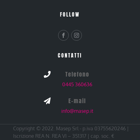
FOLLOW
CONTATTI
Telefono

0445 360636
E-mail

info@masep.it
Copyright © 2022. Masep Srl - p.iva 03755620246 |
Iscrizione REA N. REA VI – 351317 | cap. soc. €