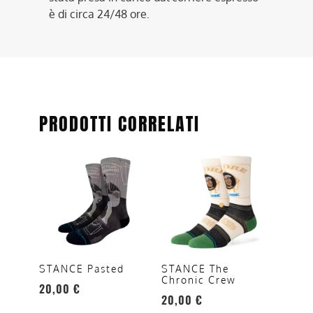
è di circa 24/48 ore.
PRODOTTI CORRELATI
Questo
Questo
prodotto
prodotto
ha
ha
più
più
varianti.
varianti.
Le
Le
opzioni
opzioni
STANCE Pasted
STANCE The
Chronic Crew
possono
possono
20,00
€
20,00
€
essere
essere