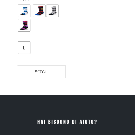
essere
scelte
nella
pagina
del
prodotto
L
SCEGLI
HAI BISOGNO DI AIUTO?