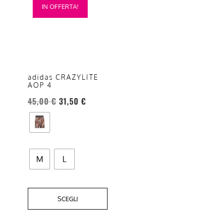
IN OFFERTA!
prodotto
ha
più
varianti.
Le
opzioni
adidas CRAZYLITE
AOP 4
possono
essere
45,00
€
31,50
€
scelte
nella
pagina
del
M
L
prodotto
SCEGLI