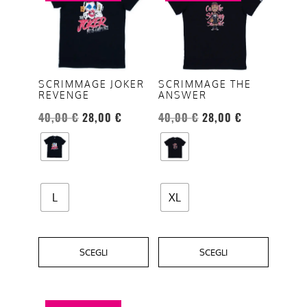
ha
ha
più
più
varianti.
varianti.
Le
Le
opzioni
opzioni
SCRIMMAGE JOKER
SCRIMMAGE THE
REVENGE
ANSWER
possono
possono
essere
essere
40,00
€
28,00
€
40,00
€
28,00
€
scelte
scelte
nella
nella
pagina
pagina
del
del
L
XL
prodotto
prodotto
SCEGLI
SCEGLI
Questo