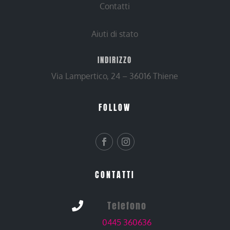
Contatti
Aiuti di stato
INDIRIZZO
Via Lampertico, 24 – 36016 Thiene
FOLLOW
CONTATTI
Telefono

0445 360636