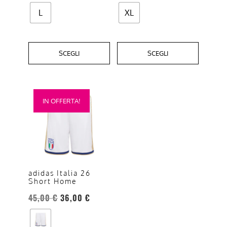
L
XL
SCEGLI
SCEGLI
Questo
IN OFFERTA!
prodotto
ha
più
varianti.
Le
opzioni
adidas Italia 26
Short Home
possono
essere
45,00
€
36,00
€
scelte
nella