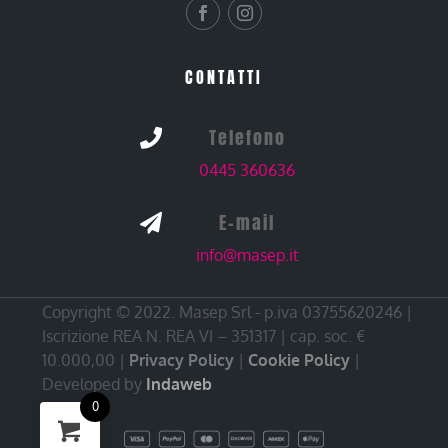
CONTATTI
Telefono

0445 360636
E-mail

info@masep.it
Copyright © 2022. Masep Srl - p.iva 03755620246 |
Iscrizione REA N. REA VI – 351317 | cap. soc. €
10.000,00 |
Privacy Policy
|
Cookie Policy
|
Developed by
Indaweb
0