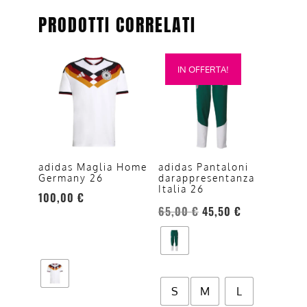
PRODOTTI CORRELATI
Questo
Questo
IN OFFERTA!
prodotto
prodotto
ha
ha
più
più
varianti.
varianti.
Le
Le
opzioni
opzioni
adidas Maglia Home
adidas Pantaloni
Germany 26
darappresentanza
possono
possono
Italia 26
100,00
€
essere
essere
65,00
€
45,50
€
scelte
scelte
nella
nella
pagina
pagina
del
del
prodotto
prodotto
S
M
L