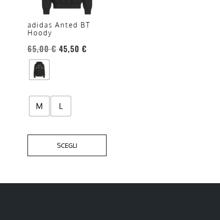
Le
opzioni
adidas Anted BT
Hoody
possono
essere
65,00
€
45,50
€
scelte
nella
pagina
del
M
L
prodotto
SCEGLI