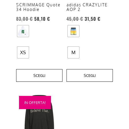
opzioni
opzioni
SCRIMMAGE Quote
adidas CRAZYLITE
34 Hoodie
AOP 2
possono
possono
essere
essere
83,00
€
58,10
€
45,00
€
31,50
€
scelte
scelte
nella
nella
pagina
pagina
del
del
XS
M
prodotto
prodotto
SCEGLI
SCEGLI
Questo
IN OFFERTA!
prodotto
ha
più
varianti.