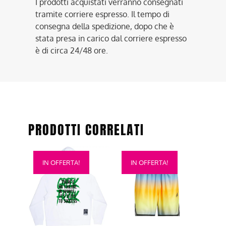
I prodotti acquistati verranno consegnati
tramite corriere espresso. Il tempo di
consegna della spedizione, dopo che è
stata presa in carico dal corriere espresso
è di circa 24/48 ore.
PRODOTTI CORRELATI
Questo
Questo
IN OFFERTA!
IN OFFERTA!
prodotto
prodotto
ha
ha
più
più
varianti.
varianti.
Le
Le