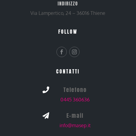
INDIRIZZO
Via Lampertico, 24 – 36016 Thiene
FOLLOW
CONTATTI
Telefono

0445 360636
E-mail

info@masep.it