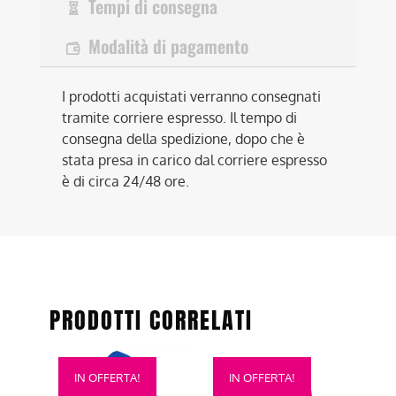
Tempi di consegna
Modalità di pagamento
I prodotti acquistati verranno consegnati
tramite corriere espresso. Il tempo di
consegna della spedizione, dopo che è
stata presa in carico dal corriere espresso
è di circa 24/48 ore.
PRODOTTI CORRELATI
Questo
Questo
IN OFFERTA!
IN OFFERTA!
prodotto
prodotto