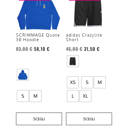
ha
ha
più
più
varianti.
varianti.
Le
Le
opzioni
opzioni
SCRIMMAGE Quote
adidas Crazylite
30 Hoodie
Short
possono
possono
essere
essere
83,00
€
58,10
€
45,00
€
31,50
€
scelte
scelte
nella
nella
pagina
pagina
del
del
XS
S
M
prodotto
prodotto
S
M
L
XL
SCEGLI
SCEGLI