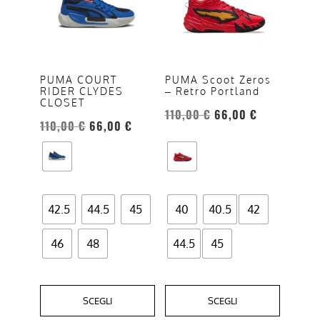
più
più
varianti.
varianti.
Le
Le
opzioni
opzioni
PUMA COURT
PUMA Scoot Zeros
RIDER CLYDES
– Retro Portland
possono
possono
CLOSET
essere
essere
110,00
€
66,00
€
110,00
€
66,00
€
scelte
scelte
nella
nella
pagina
pagina
del
del
prodotto
prodotto
42.5
44.5
45
40
40.5
42
46
48
44.5
45
SCEGLI
SCEGLI