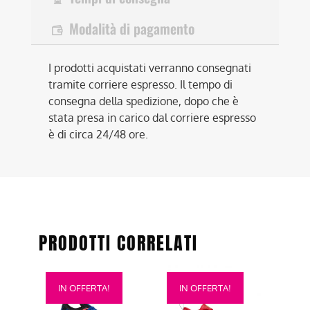
Modalità di pagamento
I prodotti acquistati verranno consegnati
tramite corriere espresso. Il tempo di
consegna della spedizione, dopo che è
stata presa in carico dal corriere espresso
è di circa 24/48 ore.
PRODOTTI CORRELATI
Questo
Questo
IN OFFERTA!
IN OFFERTA!
prodotto
prodotto
ha
ha