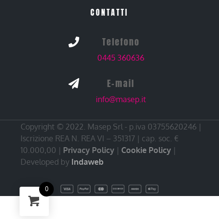
CONTATTI
Telefono

0445 360636
E-mail

info@masep.it
Copyright © 2022. Masep Srl - p.iva 03755620246 |
Iscrizione REA N. REA VI – 351317 | cap. soc. €
10.000,00 |
Privacy Policy
|
Cookie Policy
|
Developed by
Indaweb
0