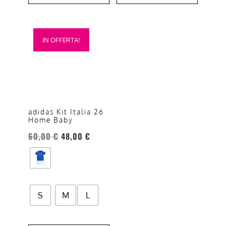
Questo
IN OFFERTA!
prodotto
ha
più
varianti.
Le
opzioni
adidas Kit Italia 26
Home Baby
possono
essere
60,00
€
48,00
€
scelte
nella
pagina
del
S
M
L
prodotto