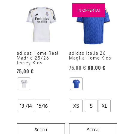
Questo
Questo
IN OFFERTA!
prodotto
prodotto
ha
ha
più
più
varianti.
varianti.
Le
Le
opzioni
opzioni
adidas Home Real
adidas Italia 26
Madrid 25/26
Maglia Home Kids
possono
possono
Jersey Kids
essere
essere
75,00
€
60,00
€
75,00
€
scelte
scelte
nella
nella
pagina
pagina
del
del
prodotto
prodotto
13 /14
15/16
XS
S
XL
SCEGLI
SCEGLI