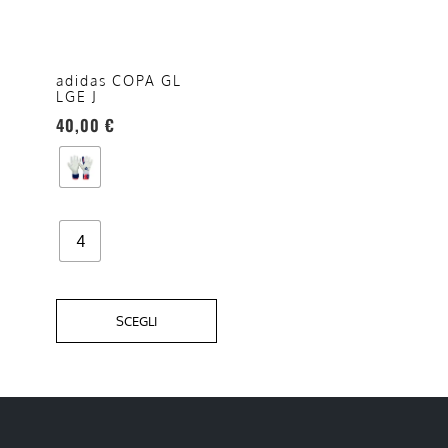
varianti.
Le
opzioni
adidas COPA GL
LGE J
possono
40,00
€
essere
scelte
nella
pagina
del
4
prodotto
SCEGLI