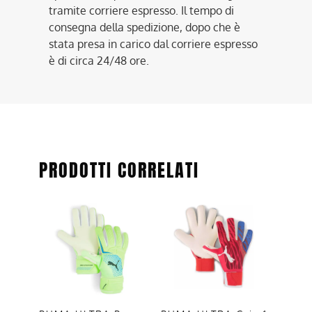
tramite corriere espresso. Il tempo di
consegna della spedizione, dopo che è
stata presa in carico dal corriere espresso
è di circa 24/48 ore.
PRODOTTI CORRELATI
Questo
Questo
prodotto
prodotto
ha
ha
più
più
varianti.
varianti.
Le
Le
opzioni
opzioni