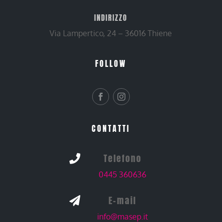
INDIRIZZO
Via Lampertico, 24 – 36016 Thiene
FOLLOW
CONTATTI
Telefono

0445 360636
E-mail

info@masep.it