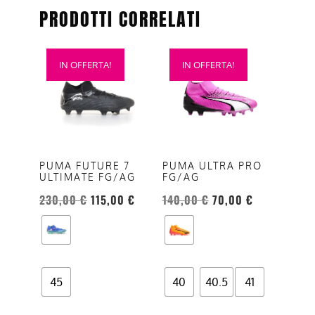
PRODOTTI CORRELATI
Questo
Questo
IN OFFERTA!
IN OFFERTA!
prodotto
prodotto
ha
ha
più
più
varianti.
varianti.
Le
Le
opzioni
opzioni
PUMA FUTURE 7
PUMA ULTRA PRO
ULTIMATE FG/AG
FG/AG
possono
possono
essere
essere
230,00
€
115,00
€
140,00
€
70,00
€
scelte
scelte
nella
nella
pagina
pagina
del
del
45
40
40.5
41
prodotto
prodotto