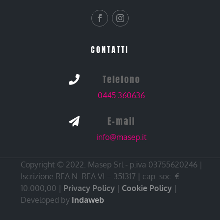
CONTATTI
Telefono

0445 360636
E-mail

info@masep.it
Copyright © 2022. Masep Srl - p.iva 03755620246 |
Iscrizione REA N. REA VI – 351317 | cap. soc. €
10.000,00 |
Privacy Policy
|
Cookie Policy
|
Developed by
Indaweb