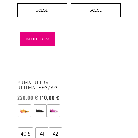
SCEGLI
SCEGLI
Questo
IN OFFERTA!
prodotto
ha
più
varianti.
Le
opzioni
PUMA ULTRA
ULTIMATEFG/AG
possono
essere
220,00
€
110,00
€
scelte
nella
pagina
del
40.5
41
42
prodotto