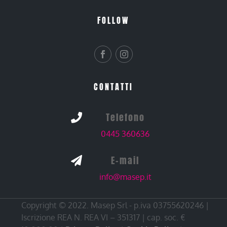
FOLLOW
CONTATTI
Telefono

0445 360636
E-mail

info@masep.it
Copyright © 2022. Masep Srl - p.iva 03755620246 |
Iscrizione REA N. REA VI – 351317 | cap. soc. €