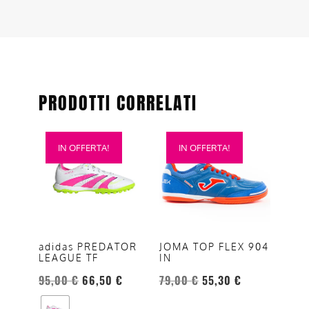
PRODOTTI CORRELATI
Questo
Questo
IN OFFERTA!
IN OFFERTA!
prodotto
prodotto
ha
ha
più
più
varianti.
varianti.
Le
Le
opzioni
opzioni
adidas PREDATOR
JOMA TOP FLEX 904
LEAGUE TF
IN
possono
possono
essere
essere
95,00
€
66,50
€
79,00
€
55,30
€
scelte
scelte