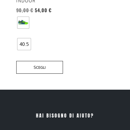
INDOOR
possono
90,00
€
54,00
€
essere
scelte
nella
pagina
del
40.5
prodotto
SCEGLI
HAI BISOGNO DI AIUTO?