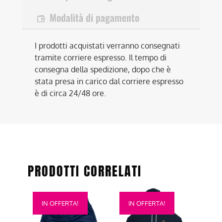
Modalità di pagamento
I prodotti acquistati verranno consegnati
tramite corriere espresso. Il tempo di
consegna della spedizione, dopo che è
stata presa in carico dal corriere espresso
è di circa 24/48 ore.
PRODOTTI CORRELATI
Questo
Questo
IN OFFERTA!
IN OFFERTA!
prodotto
prodotto
ha
ha