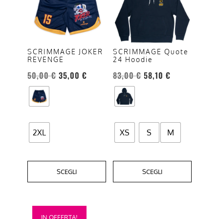
più
più
varianti.
varianti.
Le
Le
opzioni
opzioni
SCRIMMAGE JOKER
SCRIMMAGE Quote
REVENGE
24 Hoodie
possono
possono
essere
essere
50,00
€
35,00
€
83,00
€
58,10
€
scelte
scelte
nella
nella
pagina
pagina
del
del
2XL
XS
S
M
prodotto
prodotto
SCEGLI
SCEGLI
Questo
IN OFFERTA!