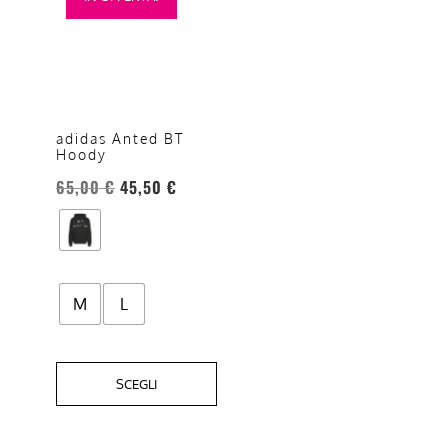
prodotto
ha
più
varianti.
Le
opzioni
adidas Anted BT
Hoody
possono
essere
65,00
€
45,50
€
scelte
nella
pagina
del
M
L
prodotto
SCEGLI