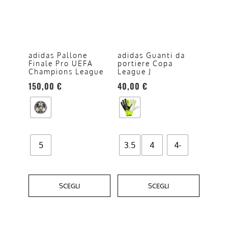
più
più
varianti.
varianti.
Le
Le
opzioni
opzioni
adidas Pallone
adidas Guanti da
Finale Pro UEFA
portiere Copa
possono
possono
Champions League
League J
essere
essere
150,00
€
40,00
€
scelte
scelte
nella
nella
pagina
pagina
del
del
prodotto
prodotto
5
3.5
4
4-
SCEGLI
SCEGLI
Questo