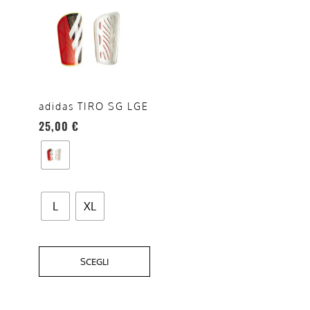
prodotto
ha
più
varianti.
Le
opzioni
adidas TIRO SG LGE
possono
25,00
€
essere
scelte
nella
pagina
L
XL
del
prodotto
SCEGLI