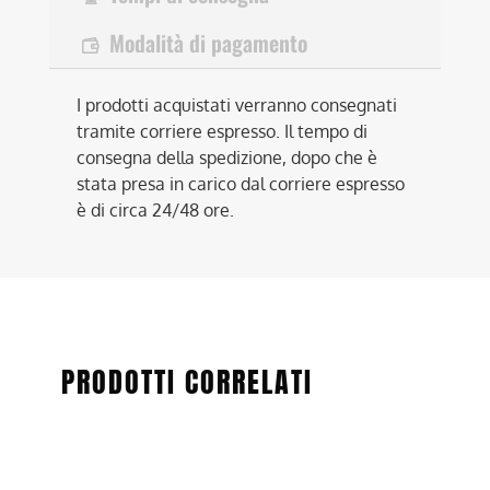
Modalità di pagamento
I prodotti acquistati verranno consegnati
tramite corriere espresso. Il tempo di
consegna della spedizione, dopo che è
stata presa in carico dal corriere espresso
è di circa 24/48 ore.
PRODOTTI CORRELATI
Questo
Questo
prodotto
prodotto
ha
ha