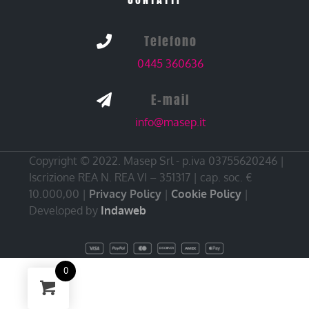
Telefono

0445 360636
E-mail

info@masep.it
Copyright © 2022. Masep Srl - p.iva 03755620246 |
Iscrizione REA N. REA VI – 351317 | cap. soc. €
10.000,00 |
Privacy Policy
|
Cookie Policy
|
Developed by
Indaweb
0