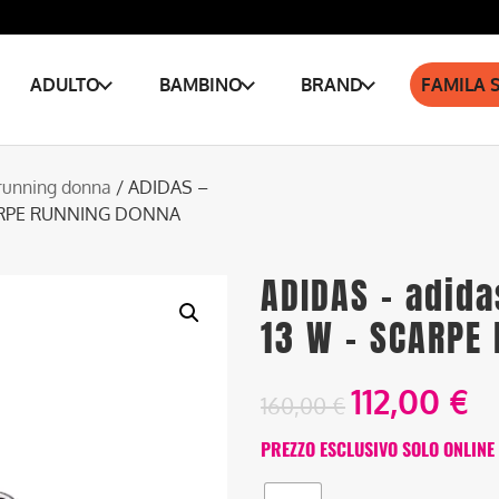
ADULTO
BAMBINO
BRAND
FAMILA 
running donna
/ ADIDAS –
ARPE RUNNING DONNA
ADIDAS – adid
13 W – SCARPE
112,00
€
160,00
€
PREZZO ESCLUSIVO SOLO ONLINE