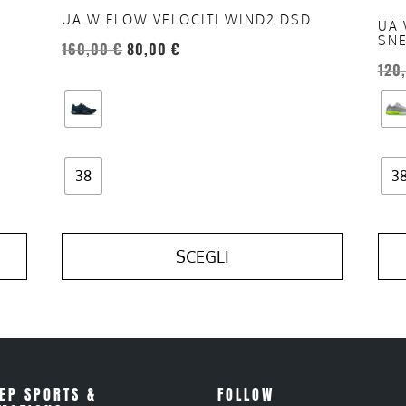
pagina
pag
UA W FLOW VELOCITI WIND2 DSD
del
del
UA 
SN
160,00
€
80,00
€
prodotto
prod
120
38
3
SCEGLI
EP SPORTS &
FOLLOW