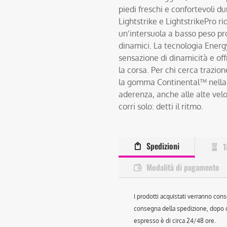
piedi freschi e confortevoli d
Lightstrike e LightstrikePro ri
un’intersuola a basso peso pr
dinamici. La tecnologia Energ
sensazione di dinamicità e off
la corsa. Per chi cerca trazion
la gomma Continental™ nella z
aderenza, anche alle alte vel
corri solo: detti il ritmo.
Spedizioni
T
Modalità di pagamento
I prodotti acquistati verranno cons
consegna della spedizione, dopo ch
espresso è di circa 24/48 ore.