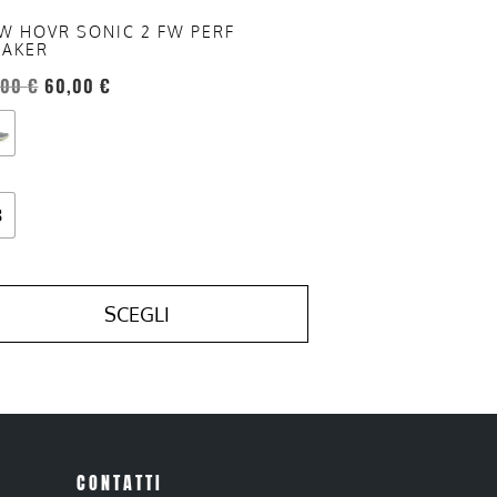
ina
W HOVR SONIC 2 FW PERF
EAKER
otto
,00
€
60,00
€
8
SCEGLI
CONTATTI