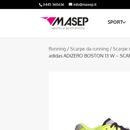
0445 360636
info@masep.it
SPORT
Running
/
Scarpe da running
/
Scarpe 
adidas ADIZERO BOSTON 13 W – SC