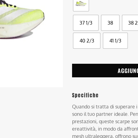
37 1/3
38
38 2
40 2/3
41 1/3
AGGIUN
Specifiche
Quando si tratta di superare i 
sono il tuo partner ideale. Pe
prestazioni, queste scarpe so
ereattività, in modo da affron
mesh ultraleggera, offrono su