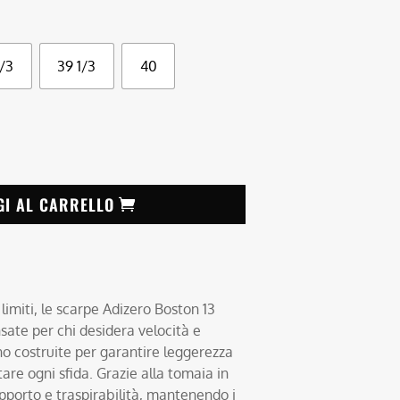
/3
39 1/3
40
GI AL CARRELLO
limiti, le scarpe Adizero Boston 13
nsate per chi desidera velocità e
no costruite per garantire leggerezza
tare ogni sfida. Grazie alla tomaia in
pporto e traspirabilità, mantenendo i