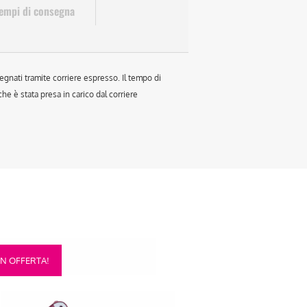
empi di consegna
egnati tramite corriere espresso. Il tempo di
e è stata presa in carico dal corriere
sto
IN OFFERTA!
otto