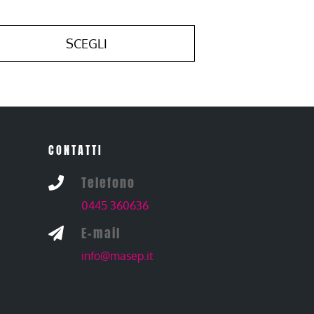
SCEGLI
CONTATTI
Telefono

0445 360636
E-mail

info@masep.it