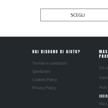
SCEGLI
HAI BISOGNO DI AIUTO?
MAS
PRO
Termini e condizioni
Chi 
Spedizioni
Cont
Cookies Policy
Aiuti
Privacy Policy
INDI
Via 