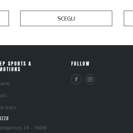
SCEGLI
EP SPORTS &
FOLLOW
MOTIONS
siamo
atti
 di stato
RIZZO
Lampertico, 24 – 36016