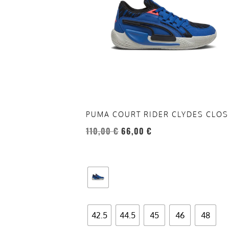
varianti.
Le
opzioni
possono
essere
scelte
nella
pagina
del
PUMA COURT RIDER CLYDES CLOS
prodotto
110,00
€
66,00
€
42.5
44.5
45
46
48