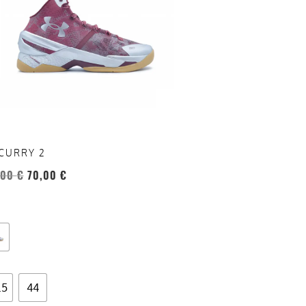
anti.
oni
sono
re
te
a
ina
CURRY 2
otto
,00
€
70,00
€
.5
44