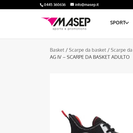
0445 360636
info@masep.it
SPORT
Basket
/
Scarpe da basket
/
Scarpe da
AG IV – SCARPE DA BASKET ADULTO