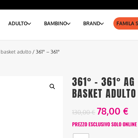
ADULTO
BAMBINO
BRAND
FAMILA 
 basket adulto
/ 361° – 361°
361° – 361° AG
BASKET ADULTO
78,00
€
130,00
€
PREZZO ESCLUSIVO SOLO ONLINE