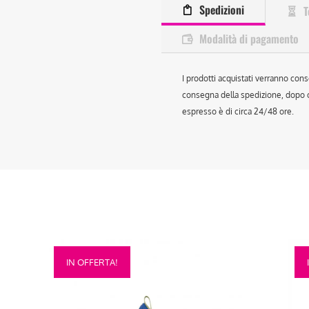
Spedizioni
T
Modalità di pagamento
I prodotti acquistati verranno cons
consegna della spedizione, dopo ch
espresso è di circa 24/48 ore.
Questo
Que
IN OFFERTA!
prodotto
prod
ha
ha
più
più