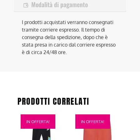
Modalità di pagamento
I prodotti acquistati verranno consegnati
tramite corriere espresso. Il tempo di
consegna della spedizione, dopo che è
stata presa in carico dal corriere espresso
è di circa 24/48 ore.
PRODOTTI CORRELATI
Questo
Questo
IN OFFERTA!
IN OFFERTA!
prodotto
prodotto
ha
ha
più
più