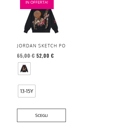
IN OFFERTA!
prodotto
ha
più
varianti.
Le
opzioni
JORDAN SKETCH PO
possono
65,00
€
52,00
€
essere
scelte
nella
pagina
del
13-15Y
prodotto
SCEGLI