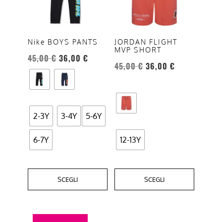
varianti.
varianti.
Le
Le
opzioni
opzioni
Nike BOYS PANTS
JORDAN FLIGHT
MVP SHORT
possono
possono
45,00
€
36,00
€
essere
essere
45,00
€
36,00
€
scelte
scelte
nella
nella
pagina
pagina
del
del
2-3Y
3-4Y
5-6Y
prodotto
prodotto
6-7Y
12-13Y
SCEGLI
SCEGLI
Questo